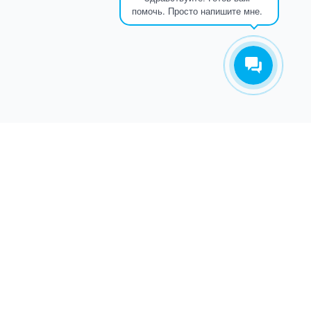
помочь. Просто напишите мне.
ТАКОВ ПУТЬ
О КОМПАНИИ
СЕТЬ ИСЕТЬ развивается с 2012 года. За это время какие
только трудности с нами не случались. Об этом
основатель компании написал ТРУ СТОРИ.