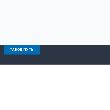
ТАКОВ ПУТЬ
О КОМПАНИИ
СЕТЬ ИСЕТЬ развивается с 2012 года. За это время какие
только трудности с нами не случались. Об этом
основатель компании написал ТРУ СТОРИ.
Подробнее...
ОФИС