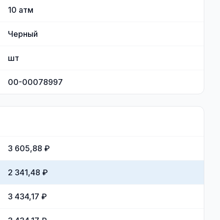
10
атм
Черный
шт
00-00078997
3 605,88 ₽
2 341,48 ₽
3 434,17 ₽