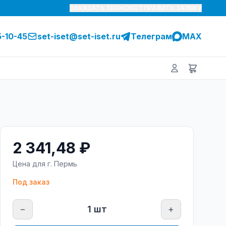
ЗАКАЗАТЬ ЗВОНОК
ОТПРАВИТЬ ЗАЯВКУ
5-10-45
set-iset@set-iset.ru
Телеграм
MAX
2 341,48 ₽
Цена для г.
Пермь
Под заказ
−
1
шт
+