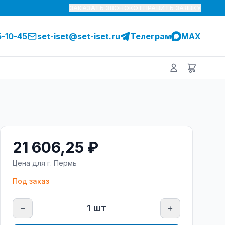
ЗАКАЗАТЬ ЗВОНОК
ОТПРАВИТЬ ЗАЯВКУ
5-10-45
set-iset@set-iset.ru
Телеграм
MAX
21 606,25 ₽
Цена для г.
Пермь
Под заказ
−
1
шт
+