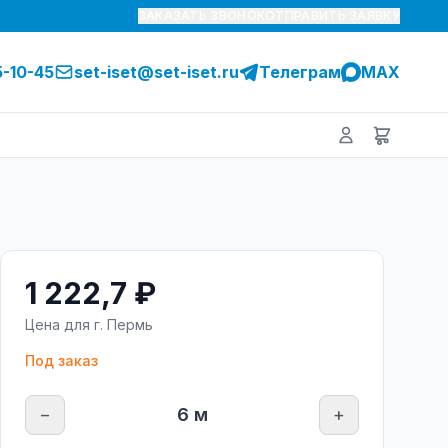
ЗАКАЗАТЬ ЗВОНОК
ОТПРАВИТЬ ЗАЯВКУ
5-10-45
set-iset@set-iset.ru
Телеграм
MAX
1 222,7 ₽
Цена для г.
Пермь
Под заказ
−
6
м
+