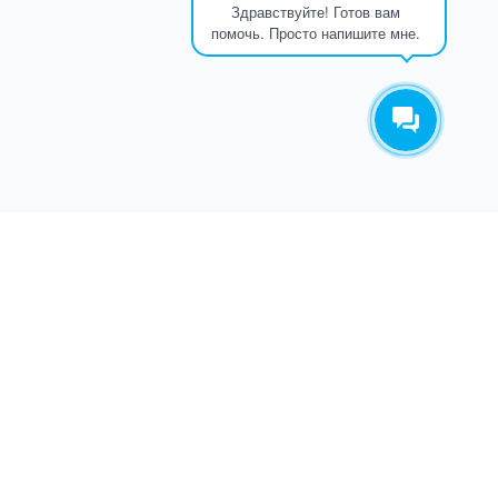
Здравствуйте! Готов вам
помочь. Просто напишите мне.
ТАКОВ ПУТЬ
О КОМПАНИИ
СЕТЬ ИСЕТЬ развивается с 2012 года. За это время какие
только трудности с нами не случались. Об этом
основатель компании написал ТРУ СТОРИ.