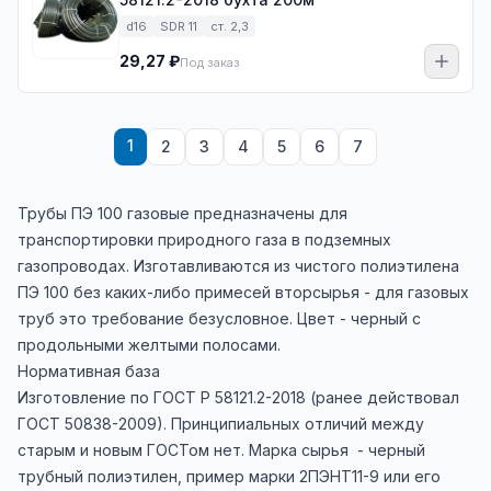
d16
SDR 11
ст. 2,3
29,27 ₽
Под заказ
1
2
3
4
5
6
7
Трубы ПЭ 100 газовые предназначены для
транспортировки природного газа в подземных
газопроводах. Изготавливаются из чистого полиэтилена
ПЭ 100 без каких-либо примесей вторсырья - для газовых
труб это требование безусловное. Цвет - черный с
продольными желтыми полосами.
Нормативная база
Изготовление по ГОСТ Р 58121.2-2018 (ранее действовал
ГОСТ 50838-2009). Принципиальных отличий между
старым и новым ГОСТом нет. Марка сырья - черный
трубный полиэтилен, пример марки 2ПЭНТ11-9 или его