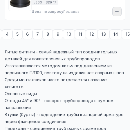
d560
SDR 17
Цена по запросу
Под заказ
4
5
6
7
8
9
10
11
12
13
14
15
Литые фитинги - самый надежный тип соединительных
деталей для полиэтиленовых трубопроводов.
Изготавливаются методом литья под давлением из
первичного ПЭ100, поэтому на изделии нет сварных швов.
Среди монтажников часто встречается название
«спигот».
Основные виды
Отводы 45° и 90° - поворот трубопровода в нужном
направлении
Втулки (бурты) - подведение трубы к запорной арматуре
через фланцевое соединение
Переходы - соединение труб разных диаметров