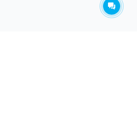
ТАКОВ ПУТЬ
О КОМПАНИИ
СЕТЬ ИСЕТЬ развивается с 2012 года. За это время какие
только трудности с нами не случались. Об этом
основатель компании написал ТРУ СТОРИ.
Подробнее...
ОФИС